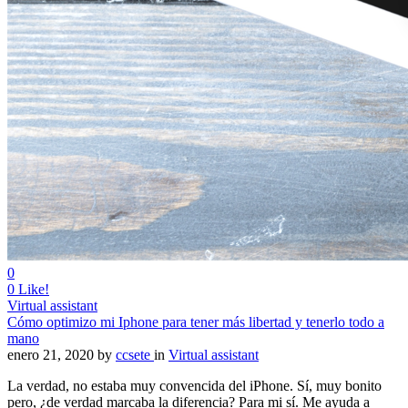
0
0
Like!
Virtual assistant
Cómo optimizo mi Iphone para tener más libertad y tenerlo todo a
mano
enero 21, 2020
by
ccsete
in
Virtual assistant
La verdad, no estaba muy convencida del iPhone. Sí, muy bonito
pero, ¿de verdad marcaba la diferencia? Para mi sí. Me ayuda a