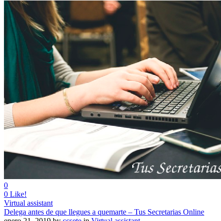
0
0
Like!
Virtual assistant
Delega antes de que llegues a quemarte – Tus Secretarias Online
enero 21, 2019
by
ccsete
in
Virtual assistant