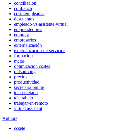
conciliacion
confianza
coste-empleados
descuentos
empleado-vs-asistente-virtual
emprendedores
empresa
empresarios
externalización
externalizacion-de-servicios
formacion
metas
optimizacion costes
outsourcing
precios
productividad
secretaria online
telesecretaria
teletrabajo
trabajar-en-remoto
virtual assistant
Authors
ccsete