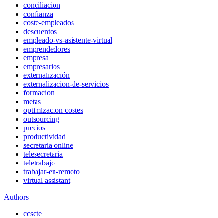
conciliacion
confianza
coste-empleados
descuentos
empleado-vs-asistente-virtual
emprendedores
empresa
empresarios
externalización
externalizacion-de-servicios
formacion
metas
optimizacion costes
outsourcing
precios
productividad
secretaria online
telesecretaria
teletrabajo
trabajar-en-remoto
virtual assistant
Authors
ccsete