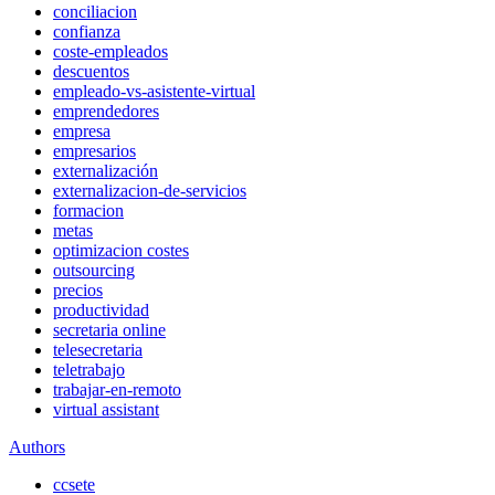
conciliacion
confianza
coste-empleados
descuentos
empleado-vs-asistente-virtual
emprendedores
empresa
empresarios
externalización
externalizacion-de-servicios
formacion
metas
optimizacion costes
outsourcing
precios
productividad
secretaria online
telesecretaria
teletrabajo
trabajar-en-remoto
virtual assistant
Authors
ccsete