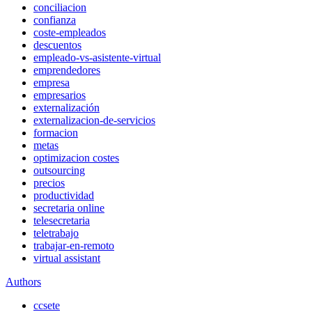
conciliacion
confianza
coste-empleados
descuentos
empleado-vs-asistente-virtual
emprendedores
empresa
empresarios
externalización
externalizacion-de-servicios
formacion
metas
optimizacion costes
outsourcing
precios
productividad
secretaria online
telesecretaria
teletrabajo
trabajar-en-remoto
virtual assistant
Authors
ccsete