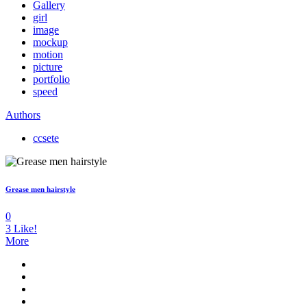
Gallery
girl
image
mockup
motion
picture
portfolio
speed
Authors
ccsete
Grease men hairstyle
0
3
Like!
More